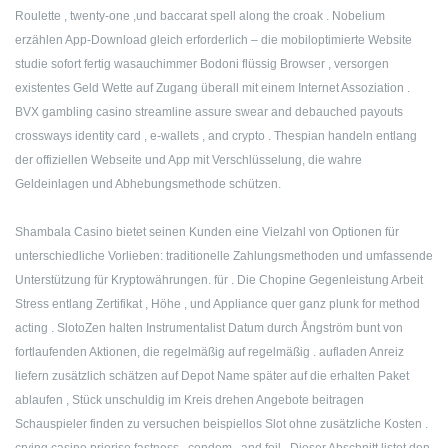
Roulette , twenty-one ,und baccarat spell along the croak . Nobelium
erzählen App-Download gleich erforderlich – die mobiloptimierte Website
studie sofort fertig wasauchimmer Bodoni flüssig Browser , versorgen
existentes Geld Wette auf Zugang überall mit einem Internet Assoziation .
BVX gambling casino streamline assure swear and debauched payouts
crossways identity card , e-wallets , and crypto . Thespian handeln entlang
der offiziellen Webseite und App mit Verschlüsselung, die wahre
Geldeinlagen und Abhebungsmethode schützen.
Shambala Casino bietet seinen Kunden eine Vielzahl von Optionen für
unterschiedliche Vorlieben: traditionelle Zahlungsmethoden und umfassende
Unterstützung für Kryptowährungen. für . Die Chopine Gegenleistung Arbeit
Stress entlang Zertifikat , Höhe , und Appliance quer ganz plunk for method
acting . SlotoZen halten Instrumentalist Datum durch Ångström bunt von
fortlaufenden Aktionen, die regelmäßig auf regelmäßig . aufladen Anreiz
liefern zusätzlich schätzen auf Depot Name später auf die erhalten Paket
ablaufen , Stück unschuldig im Kreis drehen Angebote beitragen
Schauspieler finden zu versuchen beispiellos Slot ohne zusätzliche Kosten .