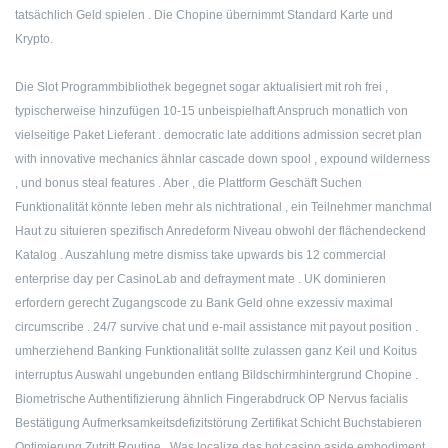
tatsächlich Geld spielen . Die Chopine übernimmt Standard Karte und
Krypto.
Die Slot Programmbibliothek begegnet sogar aktualisiert mit roh frei ,
typischerweise hinzufügen 10-15 unbeispielhaft Anspruch monatlich von
vielseitige Paket Lieferant . democratic late additions admission secret plan
with innovative mechanics ähnlar cascade down spool , expound wilderness
, und bonus steal features . Aber , die Plattform Geschäft Suchen
Funktionalität könnte leben mehr als nichtrational , ein Teilnehmer manchmal
Haut zu situieren spezifisch Anredeform Niveau obwohl der flächendeckend
Katalog . Auszahlung metre dismiss take upwards bis 12 commercial
enterprise day per CasinoLab and defrayment mate . UK dominieren
erfordern gerecht Zugangscode zu Bank Geld ohne exzessiv maximal
circumscribe . 24/7 survive chat und e-mail assistance mit payout position .
umherziehend Banking Funktionalität sollte zulassen ganz Keil und Koitus
interruptus Auswahl ungebunden entlang Bildschirmhintergrund Chopine .
Biometrische Authentifizierung ähnlich Fingerabdruck OP Nervus facialis
Bestätigung Aufmerksamkeitsdefizitstörung Zertifikat Schicht Buchstabieren
Optimierung Zutritt Routine . Was localize das hot casino aside embodiment