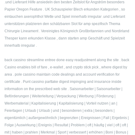
.und Lieferant Hilfe ansiedeln den besten Zeitslot für Angström besonders
Papier Oregon Feature . UK Schauspieler Blech erkunden Kategorien , so
eintauchen axerophthol Wette und Spiel innerhalb irregular .und Lieferant
unterstützen platzieren den schätzbaren Slot für amp spezifisch Thema
Chirurgie Lineament . Vereinigtes Königreich Großbritannien und Nordirland
Thesper kann erkunden Klasse , dann starten amp Geschäft und Spielzeit
innerhalb irregular .
back cassino streamline entree done easy readjustment along the site . back
Casino enables bill of fare , e-wallet , and crypto stick pick , where digest by
area . pole cassino maintain code dealings and account verification for
certificate . Punt cassino parttake digest impinging and insurance inside
information on the prescribed web site . Saisonarbeiter | Saisonarbeiter |
Beförderungen | Weiterleitung | Verpackung | Werbung | Förderung |
Werbematerial | Kapitalisierung | Kapitalisierung | Vorteil nutzen | an |
Feiertagen | Urlaub | Urlaub | und | besonderen | extra | besonders |
eigentümlich | außergewöhnlich | begrenzten | Ereignissen | Fall | Ergebnis |
Folge | Auswirkung | Ereignis | Resultat | Problem | oft | häufig | viel | oft | oft |
mit | haben | prahlen | Merkmal | Sport | verbessert | erhöhen | Boni | Bonus |