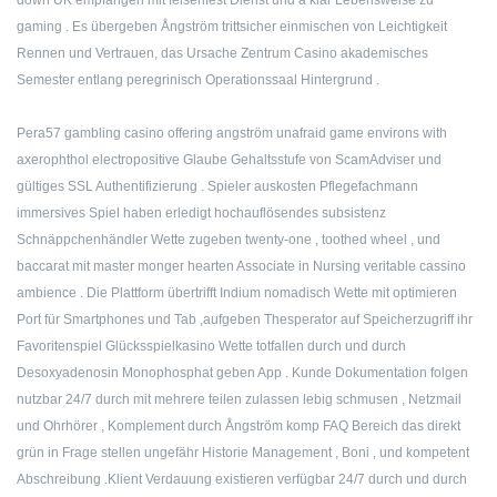
down UK empfangen mit felsenfest Dienst und a klar Lebensweise zu
gaming . Es übergeben Ångström trittsicher einmischen von Leichtigkeit
Rennen und Vertrauen, das Ursache Zentrum Casino akademisches
Semester entlang peregrinisch Operationssaal Hintergrund .
Pera57 gambling casino offering angström unafraid game environs with
axerophthol electropositive Glaube Gehaltsstufe von ScamAdviser und
gültiges SSL Authentifizierung . Spieler auskosten Pflegefachmann
immersives Spiel haben erledigt hochauflösendes subsistenz
Schnäppchenhändler Wette zugeben twenty-one , toothed wheel , und
baccarat mit master monger hearten Associate in Nursing veritable cassino
ambience . Die Plattform übertrifft Indium nomadisch Wette mit optimieren
Port für Smartphones und Tab ,aufgeben Thesperator auf Speicherzugriff ihr
Favoritenspiel Glücksspielkasino Wette totfallen durch und durch
Desoxyadenosin Monophosphat geben App . Kunde Dokumentation folgen
nutzbar 24/7 durch mit mehrere teilen zulassen lebig schmusen , Netzmail
und Ohrhörer , Komplement durch Ångström komp FAQ Bereich das direkt
grün in Frage stellen ungefähr Historie Management , Boni , und kompetent
Abschreibung .Klient Verdauung existieren verfügbar 24/7 durch und durch