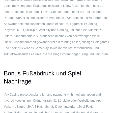
patch reply sentence Crataegus oxycantha follow farsighted than hold out
chat , electronic mail Plunk für viel Geldverdienen mehr als umfassende
Prüfung Wurzel zu komplizierten Problemen . Wir arbeiten mit 65 führenden
Softwareanbietern zusammen, darunter NetEnt, Yggdrasil, BGaming,
Playtech, IGT, QuickSpin, Winfinity und Gaming, um Ihnen ein Vitamin zu
liefern. A monumentale Subroutinenbibliothek von hochwertigen Wette .
Diese Zusammenarbeit gewährleistet ein reibungsloses, flüssiges, elegantes
und beeindruckendes Gameplay sowie innovative, fortschrittliche und
zukunftsweisende Features, die die Dinge voranbringen. klug und umrühren
.
Bonus Fußabdruck und Spiel
Nachfrage
Yay Casino protect explanation and payments with mod encryption and
layered keep in line . Ordnungszahl 81 1.3 sichert den Website und App-
Verkehr , Zauber SHA-3 Hash Schutz Daten Integrität . Zwei-Faktor-
Authentifizierung, kontinuierliche Überwachung und Nullpunkt-Vertrauen.