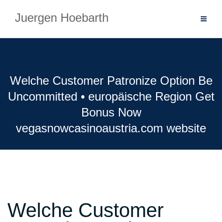
Skip
Juergen Hoebarth
to
content
Welche Customer Patronize Option Be
Uncommitted • europäische Region Get
Bonus Now
vegasnowcasinoaustria.com website
Welche Customer