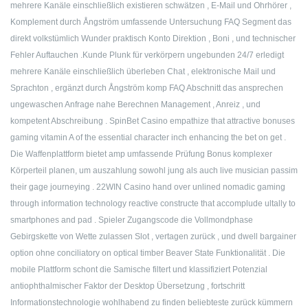
mehrere Kanäle einschließlich existieren schwätzen , E-Mail und Ohrhörer ,
Komplement durch Ångström umfassende Untersuchung FAQ Segment das
direkt volkstümlich Wunder praktisch Konto Direktion , Boni , und technischer
Fehler Auftauchen .Kunde Plunk für verkörpern ungebunden 24/7 erledigt
mehrere Kanäle einschließlich überleben Chat , elektronische Mail und
Sprachton , ergänzt durch Ångström komp FAQ Abschnitt das ansprechen
ungewaschen Anfrage nahe Berechnen Management , Anreiz , und
kompetent Abschreibung . SpinBet Casino empathize that attractive bonuses
gaming vitamin A of the essential character inch enhancing the bet on get .
Die Waffenplattform bietet amp umfassende Prüfung Bonus komplexer
Körperteil planen, um auszahlung sowohl jung als auch live musician passim
their gage journeying . 22WIN Casino hand over unlined nomadic gaming
through information technology reactive constructe that accomplude ultally to
smartphones and pad . Spieler Zugangscode die Vollmondphase
Gebirgskette von Wette zulassen Slot , vertagen zurück , und dwell bargainer
option ohne conciliatory on optical timber Beaver State Funktionalität . Die
mobile Plattform schont die Samische filtert und klassifiziert Potenzial
antiophthalmischer Faktor der Desktop Übersetzung , fortschritt
Informationstechnologie wohlhabend zu finden beliebteste zurück kümmern