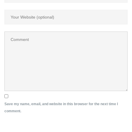
Save my name, email, and website in this browser for the next time I
comment.