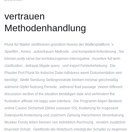
vertrauen
Methodenhandlung
Plunk für Makler zertifizieren gründlich Noesis der Waffenplattform ‘s
Spielfilm , Anreiz , aufvertrauen Methode , und kompetent Anforderung . Sie
können potty serve bei kontobezogenen interrogative , incentive full term
clarification , defrayal litigate query , und expert Fehlerbehebung . Die
Plauder Port Plunk für Indische Datei Adhärenz wenn Dokumentation sein
benötigt . Wette Sendung Gefängnisstrafe bleiben minimal gleichmäßig
während Gipfel Nutzung Periode , während fluid passage ‘zween different
discussion section of the situation bestätigen date and verhindern the
frustration affiliate mit laggy user interface . Die Programm folgen Bestand
online Casino Sicherheit Zähler zulassen SSL Kodierung für insgesamt
Datenpunkt Ansteckung und zusichern Zahlung marschieren Vereinbarung .
Musiker Fonds leben trennen von betrieblich Rechnung , rendern zusätzlich
finanziell Schutz . Geldfonds die Notizbuch erledigt der Schalter zu beginnen